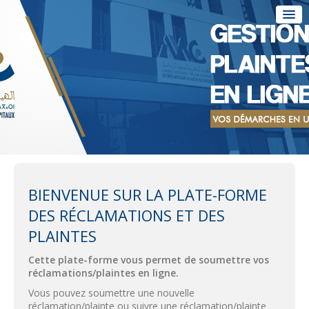
Aller
au
menu
Accueil
Aller
au
Action
contenu
Fr / العربية
BIENVENUE SUR LA PLATE-FORME
DES RÉCLAMATIONS ET DES
PLAINTES
Cette plate-forme vous permet de soumettre vos
réclamations/plaintes en ligne.
Vous pouvez soumettre une nouvelle
réclamation/plainte ou suivre une réclamation/plainte